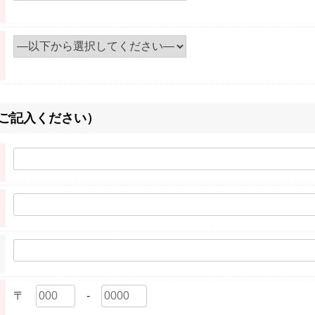
をご記入ください）
※
※
※
〒
-