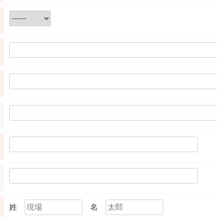
※
※
※
※
※
姓
名