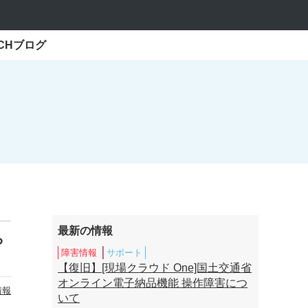
ECHブログ
最新の情報
ら
障害情報
サポート
【復旧】[現場クラウド One]国土交通省
オンライン電子納品機能 操作障害につ
情報
いて