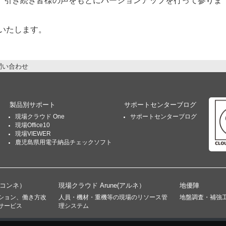
、引き続き皆様の声をもとにバージョンアップを行って参りま
いいたします。
問い合わせ
製品別サポート
サポートセンターブログ
現場クラウド One
サポートセンターブログ
現場Office10
現場VIEWER
鹿児島県用電子納品チェックソフト
(コンネ）
現場クラウド Arune(アルネ）
地優陣
ション、働き方改
人員・機材・重機等の現場のリソース管
地盤調査・補強
サービス
理システム