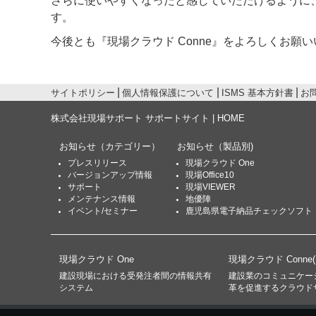
さらに使いやすくなったと感じていただけるように
す。
今後とも『現場クラウド Conne』をよろしくお願
サイトポリシー
個人情報保護について
ISMS 基本方針書
お
株式会社現場サポート サポートサイト | HOME
お知らせ
（カテゴリー）
お知らせ
（製品別)
プレスリリース
現場クラウド One
バージョンアップ情報
現場Office10
サポート
現場VIEWER
メンテナンス情報
地優陣
イベント/セミナー
鹿児島県電子納品チェックソフト
現場クラウド One
現場クラウド Conne
建設現場における受発注者間の情報共有
建設業のコミュニケー
システム
革を促進するクラウド