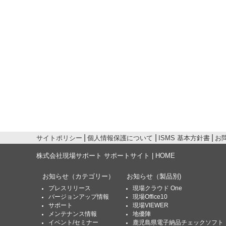
サイトポリシー
個人情報保護について
ISMS 基本方針書
お
株式会社現場サポート サポートサイト | HOME
お知らせ
（カテゴリー）
お知らせ
（製品別)
プレスリリース
現場クラウド One
バージョンアップ情報
現場Office10
サポート
現場VIEWER
メンテナンス情報
地優陣
イベント/セミナー
鹿児島県電子納品チェックソフト