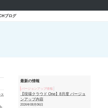
ECHブログ
最新の情報
バージョンアップ情報
【現場クラウド One】8月度 バージョ
ース
ンアップ内容
2026年08月06日
企