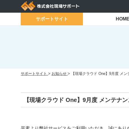
Skip
to
content
サポートサイト
HOM
サポートサイト
>
お知らせ
>
【現場クラウド One】9月度 メ
【現場クラウド One】9月度 メンテナ
平素より弊社サービスをご利用いただき、誠にあり