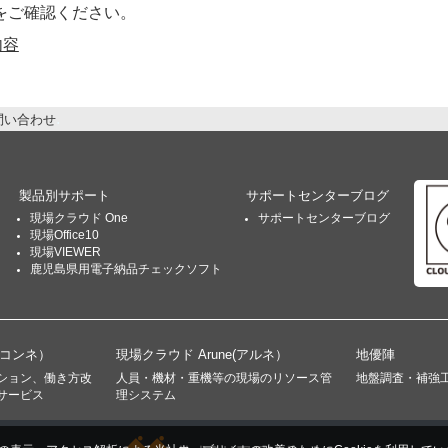
をご確認ください。
内容
問い合わせ
製品別サポート
サポートセンターブログ
現場クラウド One
サポートセンターブログ
現場Office10
現場VIEWER
鹿児島県用電子納品チェックソフト
(コンネ）
現場クラウド Arune(アルネ）
地優陣
ション、働き方改
人員・機材・重機等の現場のリソース管
地盤調査・補強
サービス
理システム