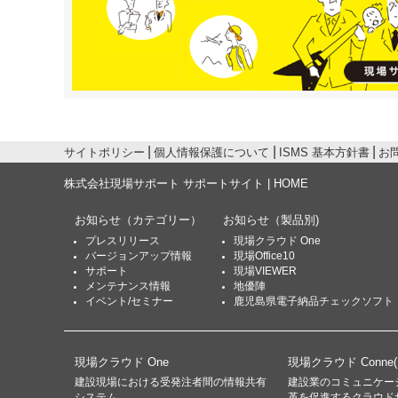
サイトポリシー
個人情報保護について
ISMS 基本方針書
お
株式会社現場サポート サポートサイト | HOME
お知らせ
（カテゴリー）
お知らせ
（製品別)
プレスリリース
現場クラウド One
バージョンアップ情報
現場Office10
サポート
現場VIEWER
メンテナンス情報
地優陣
イベント/セミナー
鹿児島県電子納品チェックソフト
現場クラウド One
現場クラウド Conne
建設現場における受発注者間の情報共有
建設業のコミュニケー
システム
革を促進するクラウド