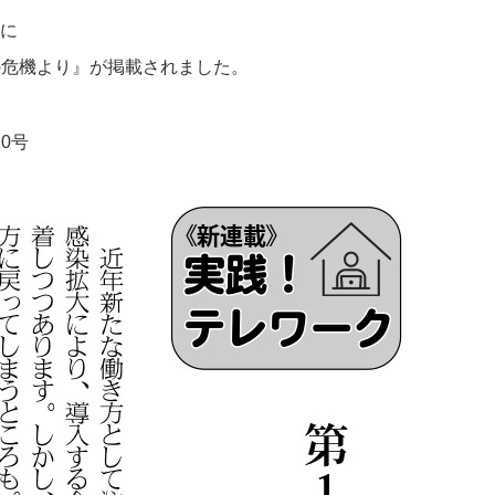
号に
の危機より』が掲載されました。
0号