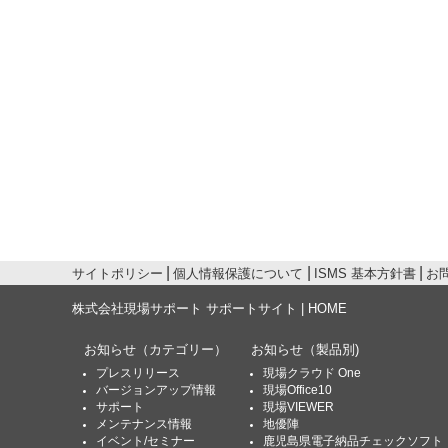
サイトポリシー
個人情報保護について
ISMS 基本方針書
お
株式会社現場サポート サポートサイト | HOME
お知らせ
（カテゴリー）
お知らせ
（製品別)
プレスリリース
現場クラウド One
バージョンアップ情報
現場Office10
サポート
現場VIEWER
メンテナンス情報
地優陣
イベント/セミナー
鹿児島県電子納品チェックソフト