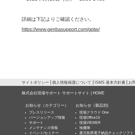
詳細は下記よりご確認ください。
https://www.genbasupport.com/gptw/
サイトポリシー
個人情報保護について
ISMS 基本方針書
お
株式会社現場サポート サポートサイト | HOME
お知らせ
（カテゴリー）
お知らせ
（製品別)
プレスリリース
現場クラウド One
バージョンアップ情報
現場Office10
サポート
現場VIEWER
メンテナンス情報
地優陣
イベント/セミナー
鹿児島県電子納品チェックソフト