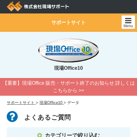
Skip
to
content
サポートサイト
Menu
現場Office10
【重要】現場Office 販売・サポート終了のお知らせ 詳しくは
こちらから >>
サポートサイト
>
現場Office10
>
データ
よくあるご質問
カテゴリーで絞り込む