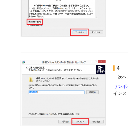
4
「次へ
ワンポ
インス