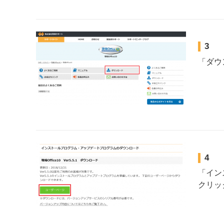
3
「ダウ
4
「イン
クリッ