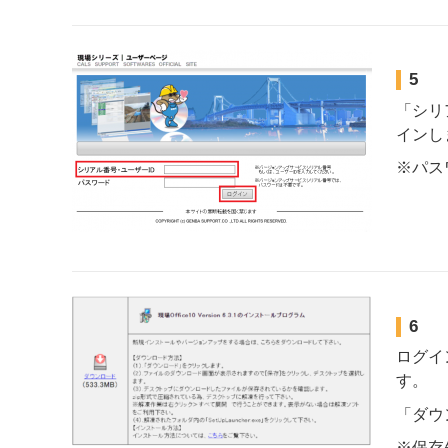
5
「シリ
インし
※パス
6
ログイ
す。
「ダウ
※保存