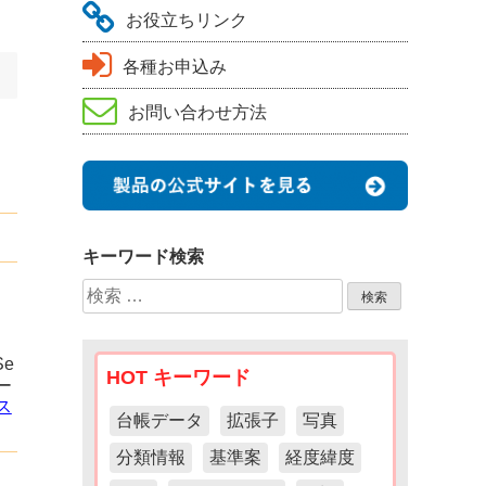
お役立ちリンク
各種お申込み
お問い合わせ方法
キーワード検索
検
。
索:
Se
HOT キーワード
ー
ス
台帳データ
拡張子
写真
分類情報
基準案
経度緯度