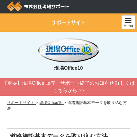
Skip
to
content
サポートサイト
Menu
現場Office10
【重要】現場Office 販売・サポート終了のお知らせ 詳しくは
こちらから >>
サポートサイト
>
現場Office10
>
道路施設基本データを取り込む方
法
道路施設基本データを取り込む方法