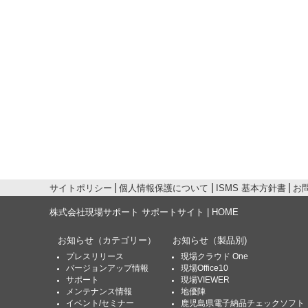
サイトポリシー
個人情報保護について
ISMS 基本方針書
お
株式会社現場サポート サポートサイト | HOME
お知らせ
（カテゴリー）
お知らせ
（製品別)
プレスリリース
現場クラウド One
バージョンアップ情報
現場Office10
サポート
現場VIEWER
メンテナンス情報
地優陣
イベント/セミナー
鹿児島県電子納品チェックソフト