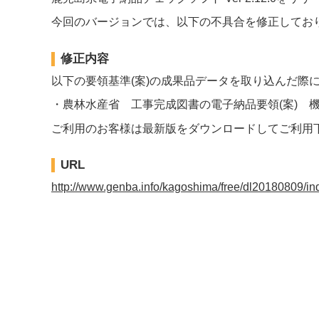
今回のバージョンでは、以下の不具合を修正してお
修正内容
以下の要領基準(案)の成果品データを取り込んだ際
・農林水産省 工事完成図書の電子納品要領(案) 機械設
ご利用のお客様は最新版をダウンロードしてご利用
URL
http://www.genba.info/kagoshima/free/dl20180809/in