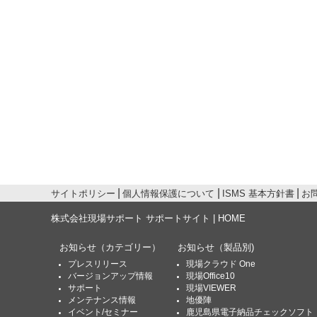
サイトポリシー
個人情報保護について
ISMS 基本方針書
お
株式会社現場サポート サポートサイト | HOME
お知らせ
（カテゴリー）
お知らせ
（製品別)
プレスリリース
現場クラウド One
バージョンアップ情報
現場Office10
サポート
現場VIEWER
メンテナンス情報
地優陣
イベント/セミナー
鹿児島県電子納品チェックソフト