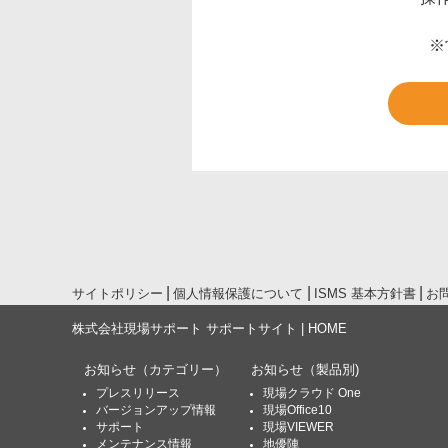
※
サイトポリシー
個人情報保護について
ISMS 基本方針書
お
株式会社現場サポート サポートサイト | HOME
お知らせ
（カテゴリー）
お知らせ
（製品別)
プレスリリース
現場クラウド One
バージョンアップ情報
現場Office10
サポート
現場VIEWER
メンテナンス情報
地優陣