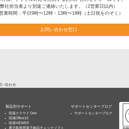
弊社担当者より別途ご連絡いたします。（2営業日以内）
営業時間：平日9時〜12時・13時〜18時（土日祝をのぞく）
お問い合わせ窓口
問い合わせ
製品別サポート
サポートセンターブログ
現場クラウド One
サポートセンターブログ
現場Office10
現場VIEWER
鹿児島県用電子納品チェックソフト