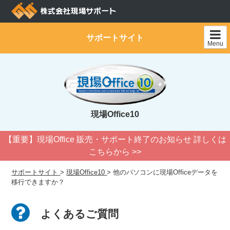
Skip
to
content
サポートサイト
Menu
現場Office10
【重要】現場Office 販売・サポート終了のお知らせ 詳しくは
こちらから >>
サポートサイト
>
現場Office10
>
他のパソコンに現場Officeデータを
移行できますか？
よくあるご質問