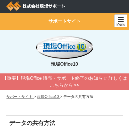
Skip
to
content
サポートサイト
Menu
現場Office10
【重要】現場Office 販売・サポート終了のお知らせ 詳しくは
こちらから >>
サポートサイト
>
現場Office10
>
データの共有方法
データの共有方法