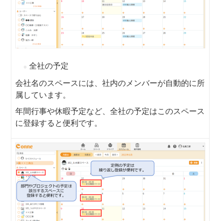
全社の予定
会社名のスペースには、社内のメンバーが自動的に所
属しています。
年間行事や休暇予定など、全社の予定はこのスペース
に登録すると便利です。