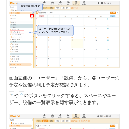
画面左側の「ユーザー」「設備」から、各ユーザーの
予定や設備の利用予定が確認できます。
や
のボタンをクリックすると、スペースやユー
ザー、設備の一覧表示を隠す事ができます。