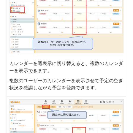
カレンダーを週表示に切り替えると、複数のカレンダ
ーを表示できます。
複数のユーザーのカレンダーを表示させて予定の空き
状況を確認しながら予定を登録できます。