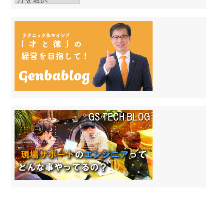
去
の
投
稿