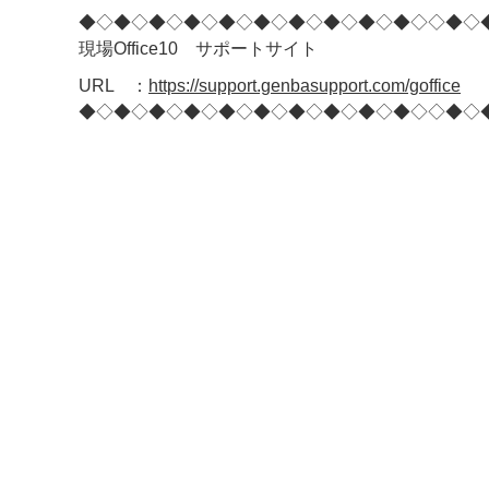
◆◇◆◇◆◇◆◇◆◇◆◇◆◇◆◇◆◇◆◇◇◆◇
現場Office10 サポートサイト
URL ：
https://support.genbasupport.com/goffice
◆◇◆◇◆◇◆◇◆◇◆◇◆◇◆◇◆◇◆◇◇◆◇