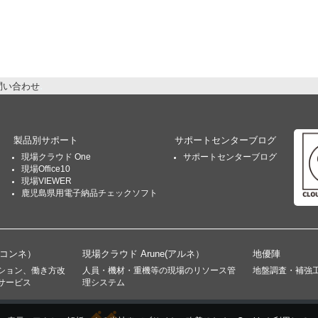
問い合わせ
製品別サポート
サポートセンターブログ
現場クラウド One
サポートセンターブログ
現場Office10
現場VIEWER
鹿児島県用電子納品チェックソフト
(コンネ）
現場クラウド Arune(アルネ）
地優陣
ション、働き方改
人員・機材・重機等の現場のリソース管
地盤調査・補強
サービス
理システム