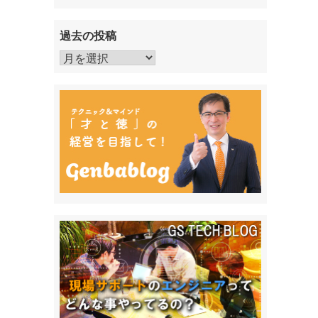
過去の投稿
過
去
の
投
稿