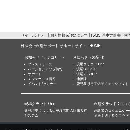
サイトポリシー
個人情報保護について
ISMS 基本方針書
お
株式会社現場サポート サポートサイト | HOME
お知らせ
（カテゴリー）
お知らせ
（製品別)
プレスリリース
現場クラウド One
バージョンアップ情報
現場Office10
サポート
現場VIEWER
メンテナンス情報
地優陣
イベント/セミナー
鹿児島県電子納品チェックソフト
現場クラウド One
現場クラウド Conne
建設現場における受発注者間の情報共有
建設業のコミュニケー
システム
革を促進するクラウド