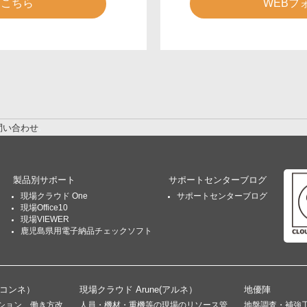
はこちら
WEBフ
問い合わせ
製品別サポート
サポートセンターブログ
現場クラウド One
サポートセンターブログ
現場Office10
現場VIEWER
鹿児島県用電子納品チェックソフト
(コンネ）
現場クラウド Arune(アルネ）
地優陣
ション、働き方改
人員・機材・重機等の現場のリソース管
地盤調査・補強