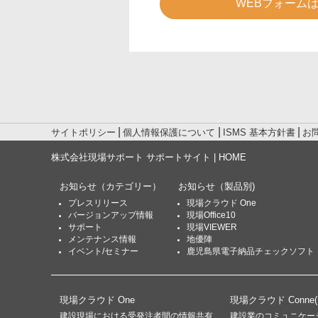
WEBフォーム
サイトポリシー
個人情報保護について
ISMS 基本方針書
お
株式会社現場サポート サポートサイト | HOME
お知らせ
（カテゴリー）
お知らせ
（製品別)
プレスリリース
現場クラウド One
バージョンアップ情報
現場Office10
サポート
現場VIEWER
メンテナンス情報
地優陣
イベント/セミナー
鹿児島県電子納品チェックソフト
現場クラウド One
現場クラウド Conne
建設現場における受発注者間の情報共有
建設業のコミュニケー