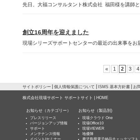
先日、大福コンサルタント株式会社 福田様を講師とし
創立16周年を迎えました
現場シリーズサポートセンターの最近の出来事をお届け
«
1
2
3
4
サイトポリシー
個人情報保護について
ISMS 基本方針書
お
株式会社現場サポート サポートサイト | HOME
お知らせ
（カテゴリー）
お知らせ
（製品別)
プレスリリース
現場クラウド One
バージョンアップ情報
現場Office10
サポート
現場VIEWER
メンテナンス情報
地優陣
イベント/セミナー
鹿児島県電子納品チェックソフト