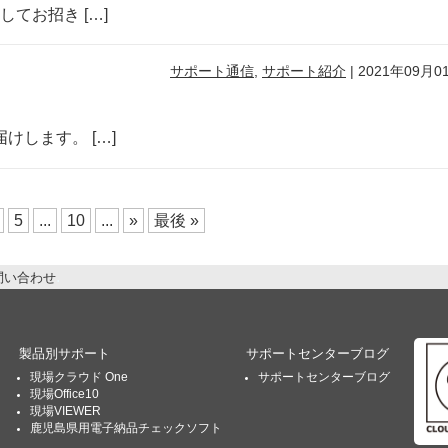
てお招き […]
サポート通信
,
サポート紹介
|
2021年09月0
します。 […]
5
...
10
...
»
最後 »
問い合わせ
製品別サポート
サポートセンターブログ
現場クラウド One
サポートセンターブログ
現場Office10
現場VIEWER
鹿児島県用電子納品チェックソフト