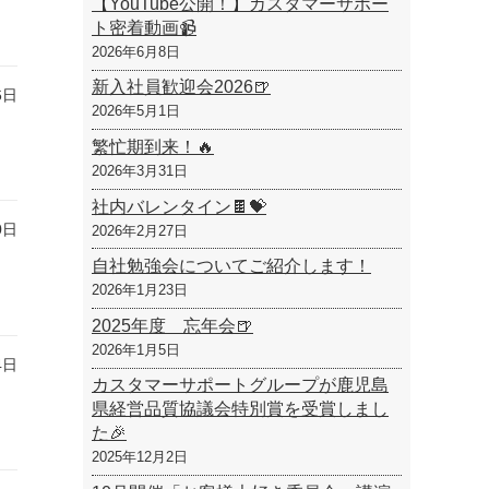
【YouTube公開！】カスタマーサポー
ト密着動画📹
2026年6月8日
新入社員歓迎会2026🍺
6日
2026年5月1日
繁忙期到来！🔥
2026年3月31日
社内バレンタイン🍫💝
0日
2026年2月27日
自社勉強会についてご紹介します！
2026年1月23日
2025年度 忘年会🍺
2026年1月5日
4日
カスタマーサポートグループが鹿児島
県経営品質協議会特別賞を受賞しまし
た🎉
2025年12月2日