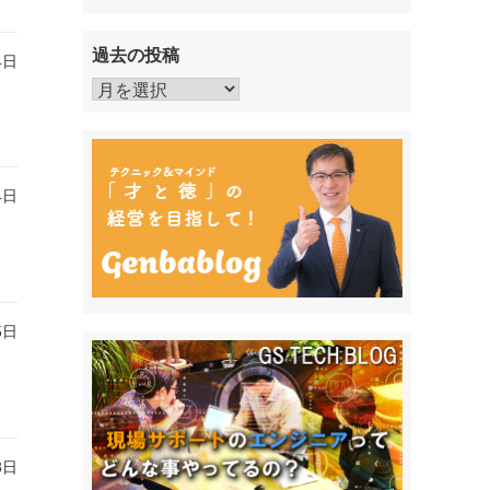
過去の投稿
4日
過
去
の
投
稿
4日
5日
3日